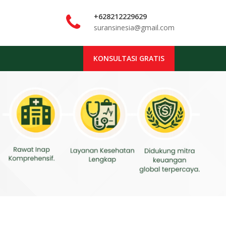
+628212229629
suransinesia@gmail.com
KONSULTASI GRATIS